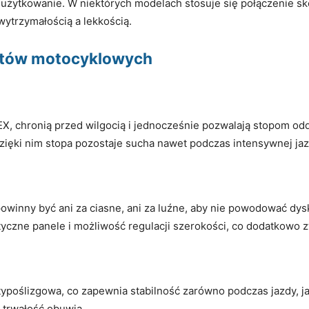
użytkowanie. W niektórych modelach stosuje się połączenie skó
ytrzymałością a lekkością.
utów motocyklowych
, chronią przed wilgocią i jednocześnie pozwalają stopom od
ięki nim stopa pozostaje sucha nawet podczas intensywnej ja
owinny być ani za ciasne, ani za luźne, aby nie powodować dys
yczne panele i możliwość regulacji szerokości, co dodatkowo 
typoślizgowa, co zapewnia stabilność zarówno podczas jazdy, j
 trwałość obuwia.