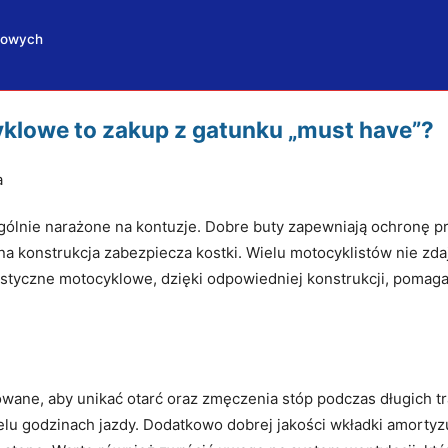
klowych
klowe to zakup z gatunku „must have”?
a
gólnie narażone na kontuzje. Dobre buty zapewniają ochronę p
lna konstrukcja zabezpiecza kostki. Wielu motocyklistów nie zda
ystyczne motocyklowe, dzięki odpowiedniej konstrukcji, pomaga
ane, aby unikać otarć oraz zmęczenia stóp podczas długich tr
u godzinach jazdy. Dodatkowo dobrej jakości wkładki amortyzu