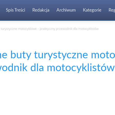
Spis Treści
Redakcja
Archiwum
Kategorie
Re
y turystyczne motocyklowe – praktyczny przewodnik dla motocyklistów
ne buty turystyczne mot
wodnik dla motocyklistów