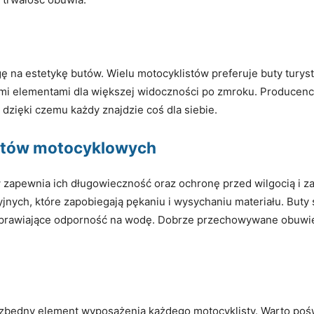
 na estetykę butów. Wielu motocyklistów preferuje buty turyst
i elementami dla większej widoczności po zmroku. Producenci 
zięki czemu każdy znajdzie coś dla siebie.
butów motocyklowych
 zapewnia ich długowieczność oraz ochronę przed wilgocią i 
nych, które zapobiegają pękaniu i wysychaniu materiału. Buty 
oprawiające odporność na wodę. Dobrze przechowywane obuwie
ezbędny element wyposażenia każdego motocyklisty. Warto poś