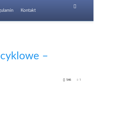
gulamin
Kontakt
ocyklowe –
546
1