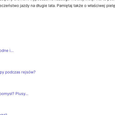
zeństwo jazdy na długie lata. Pamiętaj także o właściwej pielęgn
godne i…
topy podczas rejsów?
 pomysł? Plusy…