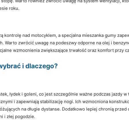
topę. Warto również zwrócić uwagę na system wentylacji, któ
esie roku.
ą kontrolę nad motocyklem, a specjalna mieszanka gumy zape
ch. Warto zwrócić uwagę na podeszwy odporne na olej i benzyn
cjalne wzmocnienia zwiększające trwałość oraz komfort przy c
 wybrać i dlaczego?
tek, łydek i goleni, co jest szczególnie ważne podczas jazdy 
nymi i zapewniają stabilizację nogi. Ich wzmocniona konstrukc
óżujących na długie dystanse. Dodatkowo lepiej chronią przed
 i złej pogodzie.