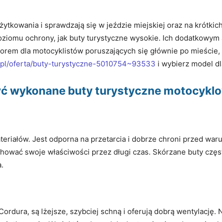
ytkowania i sprawdzają się w jeździe miejskiej oraz na krótki
poziomu ochrony, jak buty turystyczne wysokie. Ich dodatkowy
orem dla motocyklistów poruszających się głównie po mieście,
s.pl/oferta/buty-turystyczne-5010754~93533
i wybierz model dl
być wykonane buty turystyczne motocykl
ateriałów. Jest odporna na przetarcia i dobrze chroni przed w
achować swoje właściwości przez długi czas. Skórzane buty częst
.
ordura, są lżejsze, szybciej schną i oferują dobrą wentylację. 