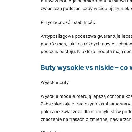
butów zapobiega nadmiernemu uciskowi na s
zwłaszcza podczas jazdy w cieplejszym okr
Przyczepność i stabilność
Antypoślizgowa podeszwa gwarantuje lepsz
podnóżkach, jak i na różnych nawierzchnia
podczas postoju. Niektóre modele mają spe
Buty wysokie vs niskie – co
Wysokie buty
Wysokie modele oferują lepszą ochronę kos
Zabezpieczają przed czynnikami atmosferycz
polecane zwłaszcza dla motocyklistów podr
znaczenie na trasach o zmiennej nawierzchni