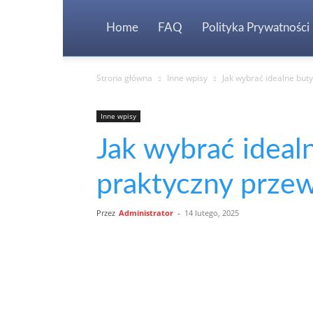
Home
FAQ
Polityka Prywatności
Strona główna
Inne wpisy
Jak wybrać idealne but
Inne wpisy
Jak wybrać ideal
praktyczny prze
Przez
Administrator
-
14 lutego, 2025