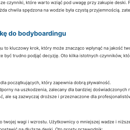
ze czynniki, które warto wziąć pod uwagę przy zakupie deski.
każda chwila spędzona na wodzie była czystą przyjemnością. zate
skę do bodyboardingu
 to kluczowy krok, który może znacząco wpłynąć na jakość twoj
 być trudno podjąć decyzję. Oto kilka istotnych czynników, kt
y dla początkujących, który zapewnia dobrą pływalność.
odporny na uszkodzenia, zalecany dla bardziej doświadczonych 
ć, ale są zazwyczaj droższe i przeznaczone dla profesjonalistó
twojej wagi i wzrostu. Użytkownicy o mniejszej wadze i niższe
postawić na dłuższe deski. Oto prosty przewodnik: