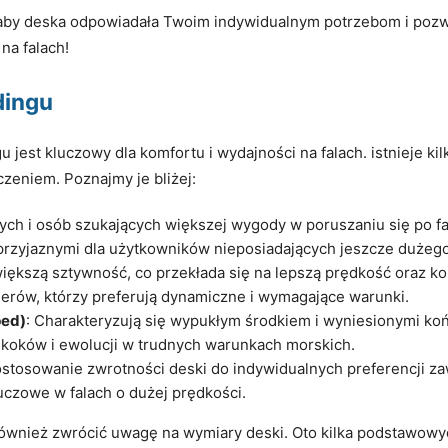
, aby deska odpowiadała Twoim indywidualnym potrzebom i pozw
na falach!
dingu
est kluczowy dla komfortu i wydajności na falach. istnieje kil
czeniem. Poznajmy je bliżej:
cych i osób szukających większej wygody w poruszaniu się po fa
j przyjaznymi dla użytkowników nieposiadających jeszcze dużeg
większą sztywność, co przekłada się na lepszą prędkość oraz ko
rów, którzy preferują dynamiczne i wymagające warunki.
ped)
: Charakteryzują się wypukłym środkiem i wyniesionymi końc
skoków i ewolucji w trudnych warunkach morskich.
ostosowanie zwrotności deski do indywidualnych preferencji z
uczowe w falach o dużej prędkości.
 również zwrócić uwagę na wymiary deski. Oto kilka podstawow