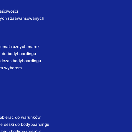
aściwości
cych i zaawansowanych
 temat różnych marek
k do bodyboardingu
podczas bodyboardingu
zym wyborem
dobierać do warunków
ze deski do bodyboardingu
odszych bodyboarderów