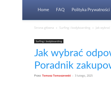
Home
FAQ
Polityka Prywatności
Strona główna
Surfing i bodyboarding
Jak wybrać
Surfing i bodyboarding
Jak wybrać odpo
Poradnik zakup
Przez
Tomasz Tomaszewski
-
3 lutego, 2025