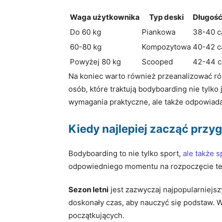
Waga użytkownika
Typ deski
Długość
Do 60 kg
Piankowa
38-40 ca
60-80 kg
Kompozytowa
40-42 ca
Powyżej 80 kg
Scooped
42-44 c
Na koniec warto również przeanalizować róż
osób, które traktują bodyboarding nie tylko 
wymagania praktyczne, ale także odpowiada
Kiedy najlepiej zacząć prz
Bodyboarding to nie tylko sport,
ale także 
odpowiedniego momentu na rozpoczęcie tej
Sezon letni
jest zazwyczaj najpopularniejsz
doskonały czas, aby nauczyć się podstaw. W
początkujących.