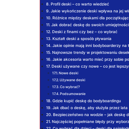
Profil deski – co warto wiedzieć
Jakie wykończenie deski wpływa na jej wł
Różnice między deskami dla początkują
Jak dobrać deskę do swoich umiejętności
Deski z finami czy bez – co wybrać
Kształt deski a sposób pływania
Jakie opinie mają inni bodyboarderzy na
Najnowsze trendy w projektowaniu dese
Jakie akcesoria warto mieć przy sobie 
Deski używane czy nowe – co jest leps
Nowe deski
Używane deski
Co wybrać?
Podsumowanie
Gdzie kupić deskę do bodyboardingu
Jak dbać o deskę, aby służyła przez lata
Bezpieczeństwo na wodzie – jak deskę 
Najczęściej popełniane błędy przy wybor
Co wybrać dla dzieci – deski dla najmł