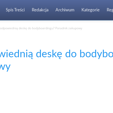
Spis Treści
Redakcja
Archiwum
Kategorie
Re
 odpowiednią deskę do bodyboardingu? Poradnik zakupowy
wiednią deskę do bodybo
owy