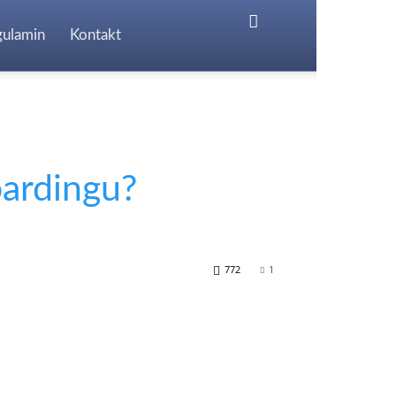
gulamin
Kontakt
ardingu?
772
1