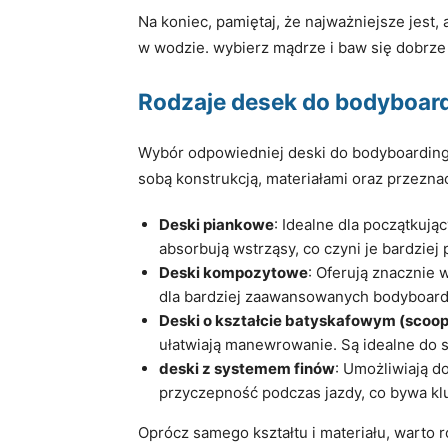
Na koniec, pamiętaj, że najważniejsze jest
w wodzie. wybierz mądrze i baw się dobrze 
Rodzaje desek do bodyboar
Wybór odpowiedniej deski do bodyboardingu j
sobą konstrukcją, materiałami oraz przezna
Deski piankowe
: Idealne dla początkują
absorbują wstrząsy, co czyni je bardzie
Deski kompozytowe
: Oferują znacznie 
dla bardziej zaawansowanych bodyboarde
Deski o kształcie batyskafowym (scoo
ułatwiają manewrowanie. Są idealne do 
deski z systemem finów
: Umożliwiają d
przyczepność podczas jazdy, co bywa kl
Oprócz samego kształtu i materiału, warto