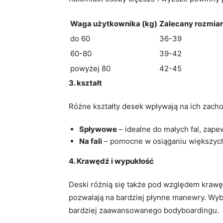
Waga użytkownika (kg)
Zalecany rozmiar
do 60
36-39
60-80
39-42
powyżej 80
42-45
3. kształt
Różne kształty desek wpływają na ich zacho
Spływowe
– idealne do małych fal, zape
Na fali
– pomocne w osiąganiu większych
4. Krawędź i wypukłość
Deski różnią się także pod względem krawę
pozwalają na bardziej płynne manewry. Wyb
bardziej zaawansowanego bodyboardingu.