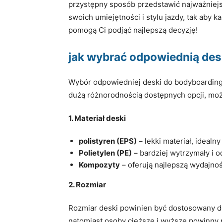
przystępny sposób przedstawić najważniejs
swoich umiejętności i stylu jazdy, tak aby 
pomogą Ci podjąć najlepszą decyzję!
jak wybrać odpowiednią de
Wybór odpowiedniej deski do bodyboardingu
dużą różnorodnością dostępnych opcji, może
1. Materiał deski
polistyren (EPS)
– lekki materiał, idealn
Polietylen (PE)
– bardziej wytrzymały i 
Kompozyty
– oferują najlepszą wydajnoś
2. Rozmiar
Rozmiar deski powinien być dostosowany do 
natomiast osoby cięższe i wyższe powinny 