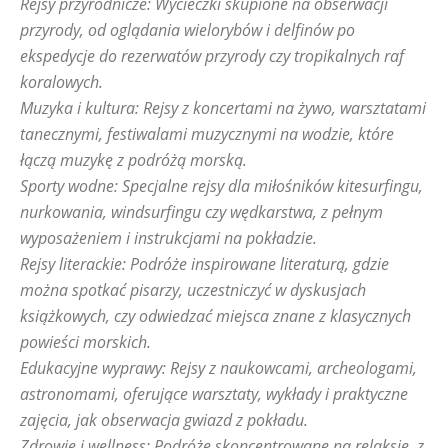
Rejsy przyrodnicze: Wycieczki skupione na obserwacji
przyrody, od oglądania wielorybów i delfinów po
ekspedycje do rezerwatów przyrody czy tropikalnych raf
koralowych.
Muzyka i kultura: Rejsy z koncertami na żywo, warsztatami
tanecznymi, festiwalami muzycznymi na wodzie, które
łączą muzykę z podróżą morską.
Sporty wodne: Specjalne rejsy dla miłośników kitesurfingu,
nurkowania, windsurfingu czy wędkarstwa, z pełnym
wyposażeniem i instrukcjami na pokładzie.
Rejsy literackie: Podróże inspirowane literaturą, gdzie
można spotkać pisarzy, uczestniczyć w dyskusjach
książkowych, czy odwiedzać miejsca znane z klasycznych
powieści morskich.
Edukacyjne wyprawy: Rejsy z naukowcami, archeologami,
astronomami, oferujące warsztaty, wykłady i praktyczne
zajęcia, jak obserwacja gwiazd z pokładu.
Zdrowie i wellness: Podróże skoncentrowane na relaksie, z