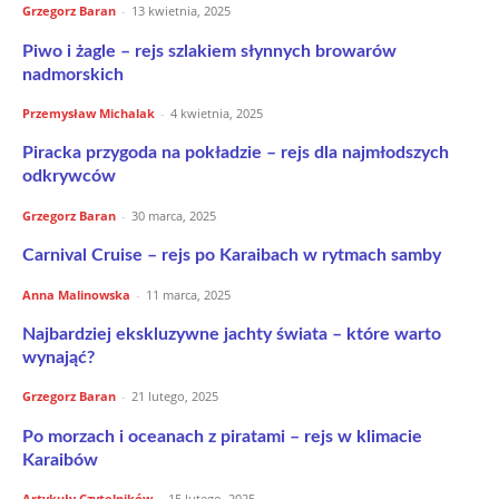
Grzegorz Baran
-
13 kwietnia, 2025
Piwo i żagle – rejs szlakiem słynnych browarów
nadmorskich
Przemysław Michalak
-
4 kwietnia, 2025
Piracka przygoda na pokładzie – rejs dla najmłodszych
odkrywców
Grzegorz Baran
-
30 marca, 2025
Carnival Cruise – rejs po Karaibach w rytmach samby
Anna Malinowska
-
11 marca, 2025
Najbardziej ekskluzywne jachty świata – które warto
wynająć?
Grzegorz Baran
-
21 lutego, 2025
Po morzach i oceanach z piratami – rejs w klimacie
Karaibów
Artykuły Czytelników
-
15 lutego, 2025