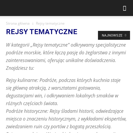
Strona główna
Rejsy tematyczne
REJSY TEMATYCZNE
NAJNOWSZE
W kategorii „Rejsy tematyczne” odkrywamy specjalistyczne
podróże morskie, które łączą pasję do żeglarstwa z innymi
zainteresowaniami, oferując unikalne doświadczenia.
Znajdziesz tu:
Rejsy kulinarne: Podróże, podczas których kuchnia staje
się główną atrakcją, z warsztatami gotowania,
degustacjami win, i odkrywaniem lokalnych smaków w
różnych częściach świata.
Podróże historyczne: Rejsy śladami historii, odwiedzające
miejsca o znaczeniu historycznym, z wykładami ekspertów,
zwiedzaniem ruin czy portów z bogatą przeszłością.